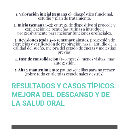
1. Valoración inicial (semana 0):
diagnóstico funcional,
estudio y plan de tratamiento.
2. Inicio (semana 1–2):
entrega de dispositivo si procede y
explicación de pequeñas rutinas a introducir
progresivamente para mejorar funciones orofaciales.
3. Revisiones (cada 4–6 semanas)
: ajustes, progresión de
ejercicios y verificación de respiración nasal. Estudio de la
calidad del sueño, mejora del estado de encías y molestias
previas.
4. Fase de consolidación
(3–6 meses): menos visitas, más
autogestión.
5. Alta y mantenimiento:
pautas sencillas para no recaer
(sobre todo en alergias estacionales y estrés).
RESULTADOS Y CASOS TÍPICOS:
MEJORA DEL DESCANSO Y DE
LA SALUD ORAL