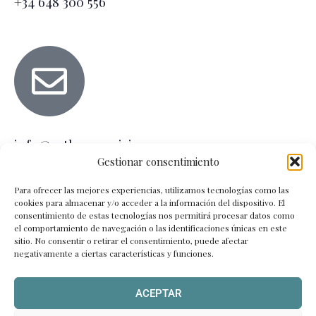
+34 648 300 556
info@estheraparicio.es
Gestionar consentimiento
Para ofrecer las mejores experiencias, utilizamos tecnologías como las
Horarios
cookies para almacenar y/o acceder a la información del dispositivo. El
consentimiento de estas tecnologías nos permitirá procesar datos como
Lunes – Viernes
el comportamiento de navegación o las identificaciones únicas en este
sitio. No consentir o retirar el consentimiento, puede afectar
9:00 – 14:00 | 16:00 – 20:00
negativamente a ciertas características y funciones.
ACEPTAR