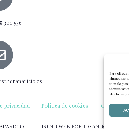
8 300 556
Para ofrecer
almacenar y/
estheraparicio.es
tecnologías
identificaci
afectar nega
de privacidad
Política de cookies
¡Contáctano
AC
APARICIO
DISEÑO WEB POR IDEANDOAZUL