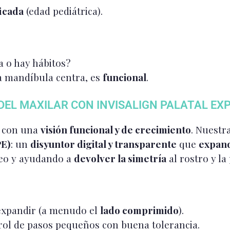
ficada
(edad pediátrica).
a o hay hábitos?
la mandíbula centra, es
funcional
.
DEL MAXILAR CON INVISALIGN PALATAL EX
s con una
visión funcional y de crecimiento
. Nuestr
PE)
: un
disyuntor digital y transparente
que
expand
seo y ayudando a
devolver la simetría
al rostro y la
 expandir (a menudo el
lado comprimido
).
trol de pasos pequeños con buena tolerancia.