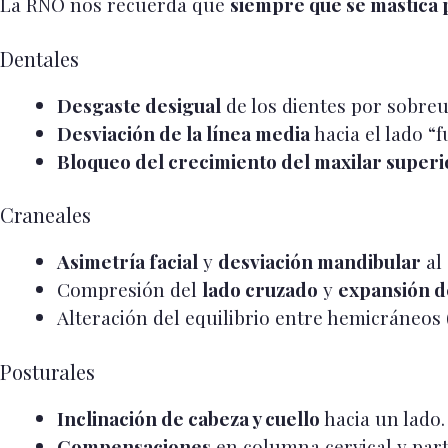
La RNO nos recuerda que
siempre que se mastica 
Dentales
Desgaste desigual
de los dientes por sobreu
Desviación de la línea media
hacia el lado “f
Bloqueo del crecimiento del maxilar superi
Craneales
Asimetría facial
y
desviación mandibular
al 
Compresión del
lado cruzado
y
expansión d
Alteración del equilibrio entre hemicráneos
Posturales
Inclinación de cabeza y cuello
hacia un lado.
Compensaciones
en columna cervical y parte