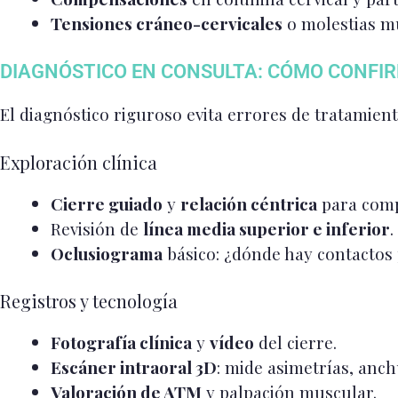
Tensiones cráneo-cervicales
o molestias m
DIAGNÓSTICO EN CONSULTA: CÓMO CONFI
El diagnóstico riguroso evita errores de tratamient
Exploración clínica
Cierre guiado
y
relación céntrica
para compr
Revisión de
línea media superior e inferior
.
Oclusiograma
básico: ¿dónde hay contactos
Registros y tecnología
Fotografía clínica
y
vídeo
del cierre.
Escáner intraoral 3D
: mide asimetrías, anch
Valoración de ATM
y palpación muscular.