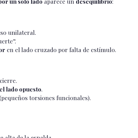
por un solo lado
aparece un
desequilibrio
:
so unilateral.
uerte”.
or
en el lado cruzado por falta de estímulo.
cierre.
el lado opuesto
.
 (pequeños torsiones funcionales).
 alta de la espalda.