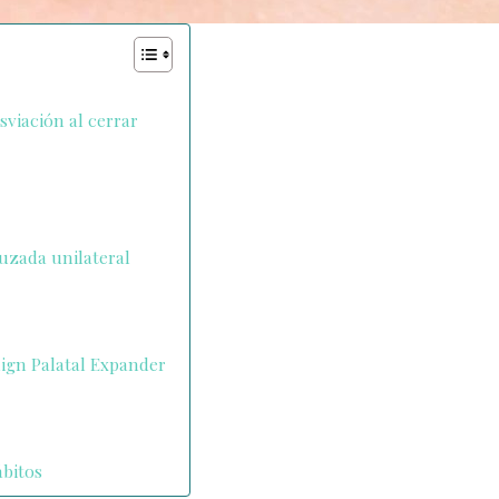
sviación al cerrar
uzada unilateral
lign Palatal Expander
ábitos