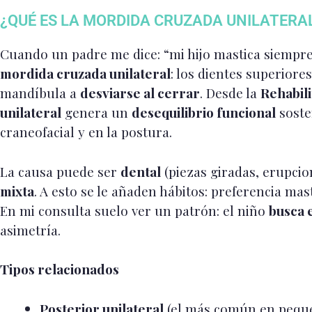
¿QUÉ ES LA MORDIDA CRUZADA UNILATERAL
Cuando un padre me dice: “mi hijo mastica siempr
mordida cruzada unilateral
: los dientes superiore
mandíbula a
desviarse al cerrar
. Desde la
Rehabil
unilateral
genera un
desequilibrio funcional
soste
craneofacial y en la postura.
La causa puede ser
dental
(piezas giradas, erupcio
mixta
. A esto se le añaden hábitos: preferencia mas
En mi consulta suelo ver un patrón: el niño
busca e
asimetría.
Tipos relacionados
Posterior unilateral
(el más común en peque