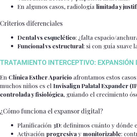
En algunos casos, radiología
limitada y justi
Criterios diferenciales
Dental vs esquelético
: ¿falta espacio/anchur
Funcional vs estructural
: si con guía suave 
TRATAMIENTO INTERCEPTIVO: EXPANSIÓN 
En
Clínica Esther Aparicio
afrontamos estos caso
muchos niños es el
Invisalign Palatal Expander (I
controlada y fisiológica
, guiando el crecimiento ó
¿Cómo funciona el expansor digital?
Planificación
3D
: definimos cuánto y dónde
Activación
progresiva
y
monitorizable
: con